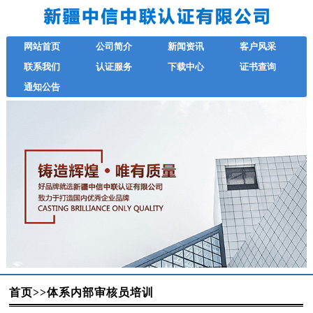
网站首页
公司简介
新闻资讯
客户风采
联系我们
认证服务
下载中心
证书查询
通知公告
首页
>>
体系内部审核员培训