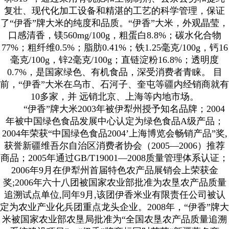
复壮、现代化加工设备和精湛的工艺的科学管理，保证
了“伊香”牌大米的纯度和品质。“伊香”大米，外观晶莹，
口感清香，镁560mg/100g，粗蛋白8.8%；碳水化合物
77%；粗纤维0.5%；脂肪0.41%；铁1.25毫克/100g，钙16
毫克/100g，锌2毫克/100g；直链淀粉16.8%；透明度
0.7%，是国家绿色、有机食品，深受消费者青睐。 目
前，“伊香”大米在乌市、石河子、奎屯等疆内经销商就有
10多家，并 远销北京、上海等内地市场。
“伊香”牌大米2003年被伊犁州授予知名品牌；2004
年被中国绿色食品发展中心认定为绿色食品A级产品；
2004年荣获“中国绿色食品2004’上海博览会畅销产品”奖,
获誉新疆维吾尔自治区消费者协会（2005—2006）推荐
商品；2005年通过GB/T19001—2008质量管理体系认证；
2006年9月在伊犁州首届特色农产品展销会上荣获金
奖;2006年六十八团被国家农业部批准为农垦农产品质量
追溯试点单位,同年9月,该团伊香米业有限责任公司被认
定为农业产业化兵团重点龙头企业。2008年，“伊香”牌大
米被国家农业部农垦局批准为“全国农垦农产品质量追溯