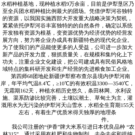
水稻种植基地，现种植水稻9万余亩，目前是伊犁垦区乃
至全兵团水稻种植比例最大的团场。凭借伊犁河谷独特
的资源，以我国实施西部大开发重大战略决策为契机，
紧紧依托伊犁河谷丰富独特的的自然条件，确定以系统
开发独有资源为根基，变资源优势为经济优势的经营发
展方向，努力将企业办成具有新疆特色的现代化企业。
为了使我们的产品能使更多的人受益，公司进一步加大
新产品的开发力度，狠抓质量关，在规模和集约化上下
功夫，注重企业文化建设，把公司建成具有民俗风格地
域特点的集科研开发和生产经营的先进粮食加工企业。
第四师68团地处新疆伊犁察布查尔县境内伊犁河南
岸，年平均气温8.4℃，≥10℃的有效积温3300—3540℃，
无霜期162天，种植水稻历史悠久，条田林网、水利设
施、渠系防渗比较完善，土壤以潮土、草甸土为主，灌
溉用水为无污染的伊犁河天山雪水，水稻全生育期155天
左右，有着生产优质米得天独厚的地理条
件。
我公司注册的“伊香”牌大米系引进日本优良品种 “农
林315”，通过采用有机肥和生物制剂、去杂去劣和提纯