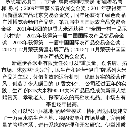
系统建设项目”，“伊香”牌商标同时荣获“新疆著名商
标”称号；2009年荣获长春农展会金奖；2011年获得第二
届新疆农产品北京交易会金奖，同年还获得了绿色食品
广州博览会畅销产品奖、第九届中国国际农产品交易会
金奖；2011年我团的伊香大米还获得了“全国一村一品示
范村镇”；2012年获得第十届中国国际农产品交易会金
奖；2013年获得第十一届中国国际农产品交易会金奖；
2013年12月荣获新疆名牌产品；2015年11月荣获中国国
际农产品交易会金奖。
新疆伊香米业有限责任公司以“重质量、创名牌、拓
市场、求效益”为宗旨，以生产和经营“伊香”牌系列大米
产品为主业，凭借高效的运行机制，稳健务实的经营作
风，创造了令人瞩目的“伊香文化”。 公司经过五年的实
践，生产 的315大米和90-13大米产品已经成为新疆人馈
赠贵宾、孝敬老人、探亲访友的高档次礼品。市场占有
率也逐年提高。
公司以“公司+基地”的经营模式，协同周边团场建立
了十万亩水稻生产基地，稳固资源和市场基础，完善质
量的管理体系，进行系统的管理和开发研究。伊犁州质